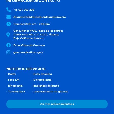
INFORMACIÓN DE CONTACTO
+15 624 769 208
drguerrero@drluiseduardoguerrero.com
Horarios: 8:00 am - 7:00 pm
Consultorio: #705, Paseo de los Héroes
10999 Zona Río. C.P: 22010, Tijuana,
Baja California, México.
DrLuisEduardoGuerrero
guerreroplasticsurgery
NUESTROS SERVICIOS
- Botox
- Body Shaping
- Face Lift
- Blefaroplastía
- Rinoplastía
- Implantes de busto
- Tummy tuck
- Levantamiento de gluteos
Ver mas procedimientos